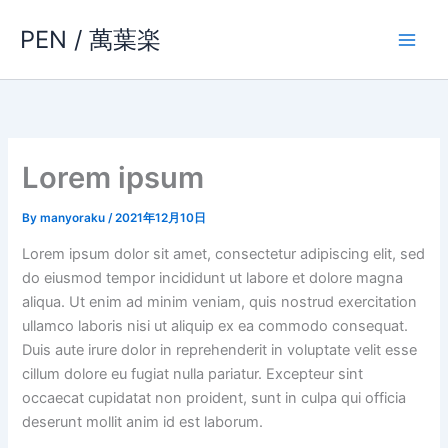
内
PEN / 萬葉楽
容
を
ス
キ
ッ
プ
Lorem ipsum
By
manyoraku
/
2021年12月10日
Lorem ipsum dolor sit amet, consectetur adipiscing elit, sed
do eiusmod tempor incididunt ut labore et dolore magna
aliqua. Ut enim ad minim veniam, quis nostrud exercitation
ullamco laboris nisi ut aliquip ex ea commodo consequat.
Duis aute irure dolor in reprehenderit in voluptate velit esse
cillum dolore eu fugiat nulla pariatur. Excepteur sint
occaecat cupidatat non proident, sunt in culpa qui officia
deserunt mollit anim id est laborum.