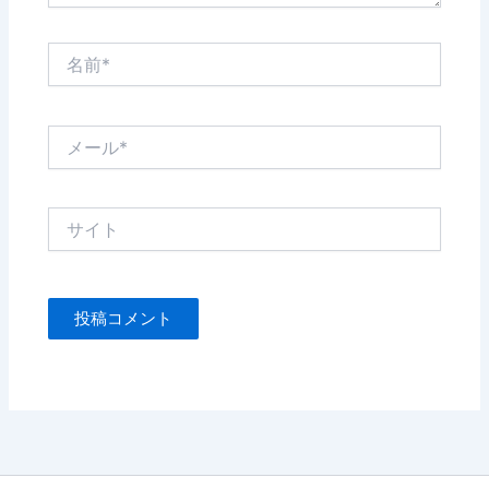
名
前
*
メ
ー
ル
*
サ
イ
ト